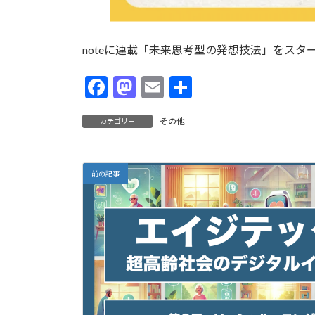
noteに連載「未来思考型の発想技法」をスタ
F
M
E
共
ac
as
m
有
その他
カテゴリー
e
to
ai
b
d
l
o
o
前の記事
o
n
k