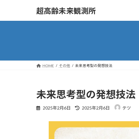
コ
ナ
超高齢未来観測所
ン
ビ
テ
ゲ
ン
ー
ツ
シ
へ
ョ
ス
ン
キ
に
ッ
移
HOME
その他
未来思考型の発想技法
プ
動
未来思考型の発想技法
最
2025年2月6日
2025年2月6日
テツ
終
更
新
日
時