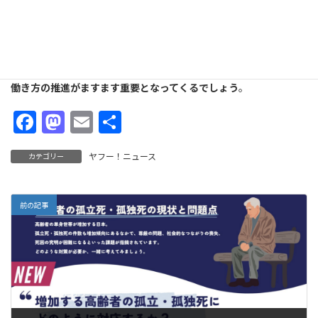
人材確保は喫緊の課題と言えるでしょう。
また高齢就労者の増加に伴い、
身体的・認知的な衰えがもたらす
高齢特有の労働災害リスクが増加することも懸念されます。そう
した事態を避けるためにも、適切な作業環境の整備や無理のない
働き方の推進がますます重要となってくるでしょう
。
F
M
E
共
ac
as
m
有
ヤフー！ニュース
カテゴリー
e
to
ai
b
d
l
o
o
前の記事
o
n
k