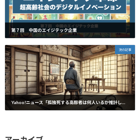
k
第７回 中国のエイジテック企業
2024年12月17日
次の記事
Yahoo!ニュース「孤独死する高齢者は何人いるか推計してみた 70代後半では100人にひとりが孤立死・孤独死する」
2025年1月16日
アーカイブ