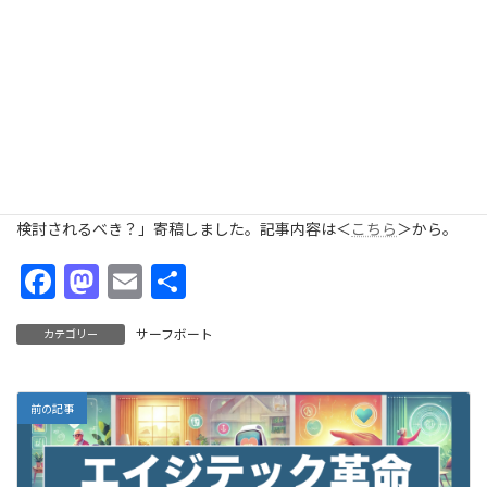
日
時
:
Surfvoteにイシュー、「投票率を上げるために、「郵送投票」は
検討されるべき？」寄稿しました。記事内容は＜
こちら
＞から。
F
M
E
共
ac
as
m
有
サーフボート
カテゴリー
e
to
ai
b
d
l
o
o
前の記事
o
n